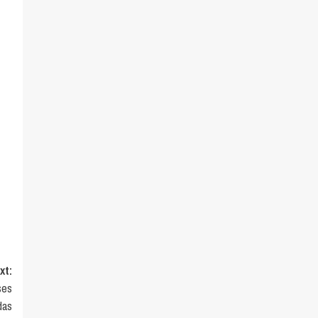
xt:
ses
das