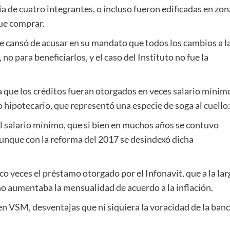
de cuatro integrantes, o incluso fueron edificadas en zon
ue comprar.
 cansó de acusar en su mandato que todos los cambios a l
o para beneficiarlos, y el caso del Instituto no fue la
 que los créditos fueran otorgados en veces salario mínim
 hipotecario, que representó una especie de soga al cuello
 al salario mínimo, que si bien en muchos años se contuvo
 aunque con la reforma del 2017 se desindexó dicha
co veces el préstamo otorgado por el Infonavit, que a la lar
ño aumentaba la mensualidad de acuerdo a la inflación.
en VSM, desventajas que ni siquiera la voracidad de la ban