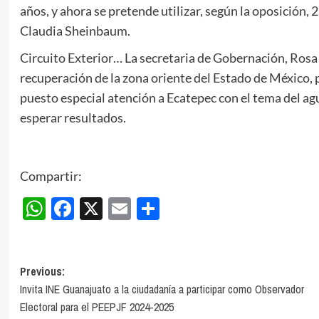
años, y ahora se pretende utilizar, según la oposición, 
Claudia Sheinbaum.
Circuito Exterior… La secretaria de Gobernación, Rosa 
recuperación de la zona oriente del Estado de México, p
puesto especial atención a Ecatepec con el tema del ag
esperar resultados.
Compartir:
WhatsApp
Facebook
X
Email
Compartir
Post
Previous:
Invita INE Guanajuato a la ciudadanía a participar como Observador
navigation
Electoral para el PEEPJF 2024-2025