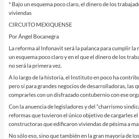
* Bajo un esquema poco claro, el dinero de los trabajad
viviendas
CIRCUITO MEXIQUENSE
Por Ángel Bocanegra
La reforma al Infonavit será la palanca para cumplir la 
un esquema poco claro y en el que el dinero de los traba
no será la primera vez.
A lo largo de la historia, el Instituto en poco ha contri
pero sí para grandes negocios de desarrolladoras, las q
comprarles con un disfrazado contubernio con ese org
Con la anuencia de legisladores y del “charrismo sindica
reformas que tuvieron el único objetivo de cargarles e
constructoras que edificaron viviendas de pésima a mal
No sólo eso, sino que también en la gran mayoría de lo