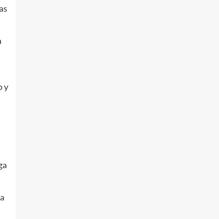
as
a
o y
:
ga
ca