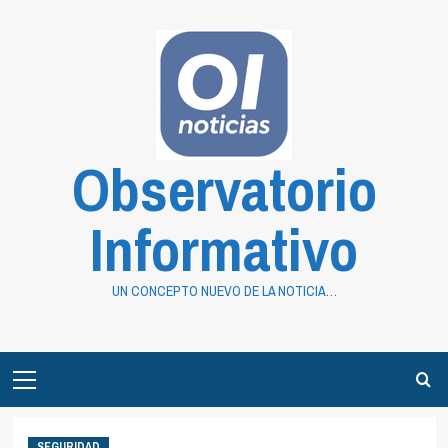
Saltar
al
contenido
Observatorio
Informativo
UN CONCEPTO NUEVO DE LA NOTICIA…
Primary
Menu
SEGURIDAD