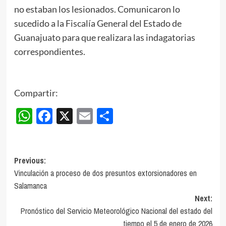
no estaban los lesionados. Comunicaron lo
sucedido a la Fiscalía General del Estado de
Guanajuato para que realizara las indagatorias
correspondientes.
Compartir:
WhatsApp
Facebook
X
Email
Compartir
Post
Previous:
Vinculación a proceso de dos presuntos extorsionadores en
navigation
Salamanca
Next:
Pronóstico del Servicio Meteorológico Nacional del estado del
tiempo el 5 de enero de 2026