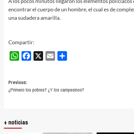
A los pocos minutos llegaron los elementos policiacos 
encontrar el cuerpo de un hombre, el cual es de complex
una sudadera amarilla.
Compartir:
WhatsApp
Facebook
X
Email
Compartir
Post
Previous:
¿Primero los pobres? ¿Y los campesinos?
navigation
+ noticias