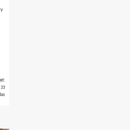
 y
xt:
 23
das