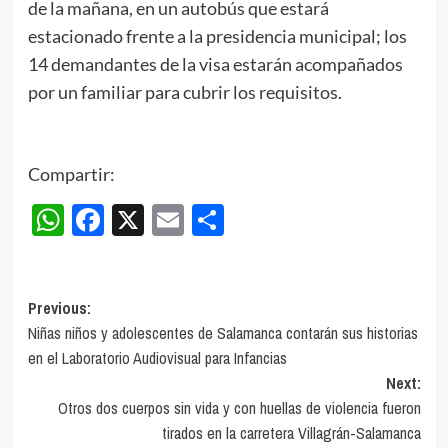
de la mañana, en un autobús que estará
estacionado frente a la presidencia municipal; los
14 demandantes de la visa estarán acompañados
por un familiar para cubrir los requisitos.
Compartir:
WhatsApp
Facebook
X
Email
Compartir
Post
Previous:
Niñas niños y adolescentes de Salamanca contarán sus historias
navigation
en el Laboratorio Audiovisual para Infancias
Next:
Otros dos cuerpos sin vida y con huellas de violencia fueron
tirados en la carretera Villagrán-Salamanca