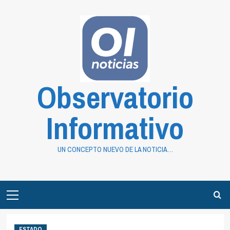
Saltar
al
contenido
Observatorio
Informativo
UN CONCEPTO NUEVO DE LA NOTICIA…
Primary
Menu
ESTADO