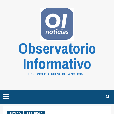
Saltar
al
contenido
Observatorio
Informativo
UN CONCEPTO NUEVO DE LA NOTICIA…
Primary
Menu
ESTADO
SEGURIDAD