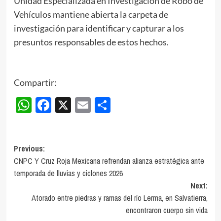
Unidad Especializada en Investigación de Robo de
Vehículos mantiene abierta la carpeta de
investigación para identificar y capturar a los
presuntos responsables de estos hechos.
Compartir:
WhatsApp
Facebook
X
Email
Compartir
Post
Previous:
CNPC Y Cruz Roja Mexicana refrendan alianza estratégica ante
navigation
temporada de lluvias y ciclones 2026
Next:
Atorado entre piedras y ramas del río Lerma, en Salvatierra,
encontraron cuerpo sin vida