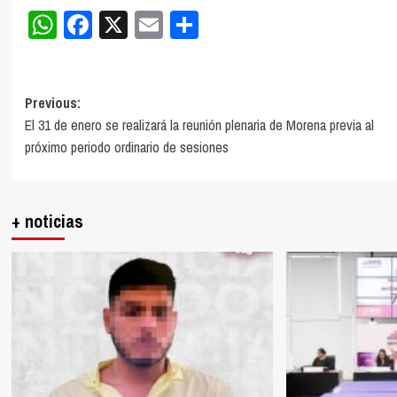
WhatsApp
Facebook
X
Email
Compartir
Post
Previous:
El 31 de enero se realizará la reunión plenaria de Morena previa al
navigation
próximo periodo ordinario de sesiones
+ noticias