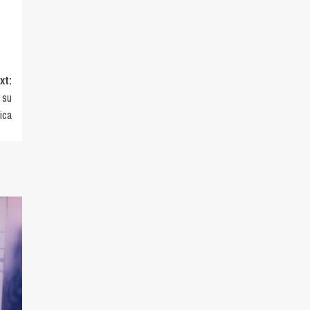
xt:
 su
ica