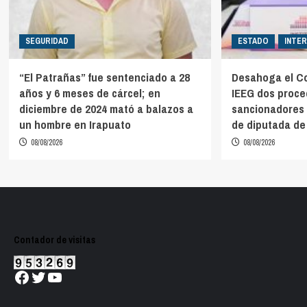
SEGURIDAD
ESTADO
INTE
“El Patrañas” fue sentenciado a 28
Desahoga el Co
años y 6 meses de cárcel; en
IEEG dos proce
diciembre de 2024 mató a balazos a
sancionadores 
un hombre en Irapuato
de diputada d
08/08/2026
08/08/2026
Contador de visitas
Facebook
Twitter
YouTube