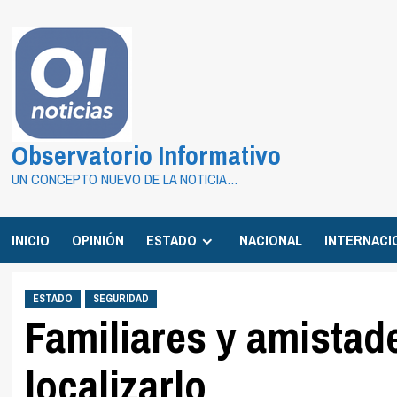
Saltar
al
contenido
Observatorio Informativo
UN CONCEPTO NUEVO DE LA NOTICIA…
INICIO
OPINIÓN
ESTADO
NACIONAL
INTERNACI
ESTADO
SEGURIDAD
Familiares y amistad
localizarlo