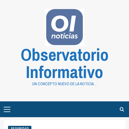
Saltar
al
contenido
Observatorio
Informativo
UN CONCEPTO NUEVO DE LA NOTICIA…
Primary
Menu
SEGURIDAD