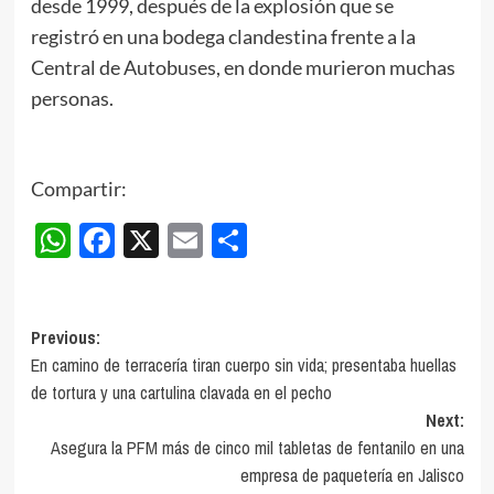
desde 1999, después de la explosión que se
registró en una bodega clandestina frente a la
Central de Autobuses, en donde murieron muchas
personas.
Compartir:
WhatsApp
Facebook
X
Email
Compartir
Post
Previous:
En camino de terracería tiran cuerpo sin vida; presentaba huellas
navigation
de tortura y una cartulina clavada en el pecho
Next:
Asegura la PFM más de cinco mil tabletas de fentanilo en una
empresa de paquetería en Jalisco