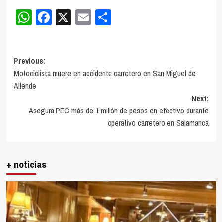
WhatsApp
Facebook
X
Email
Compartir
Post
Previous:
Motociclista muere en accidente carretero en San Miguel de
navigation
Allende
Next:
Asegura PEC más de 1 millón de pesos en efectivo durante
operativo carretero en Salamanca
+ noticias