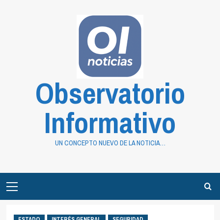
Saltar
al
contenido
Observatorio
Informativo
UN CONCEPTO NUEVO DE LA NOTICIA…
Primary
Menu
ESTADO
INTERÉS GENERAL
SEGURIDAD