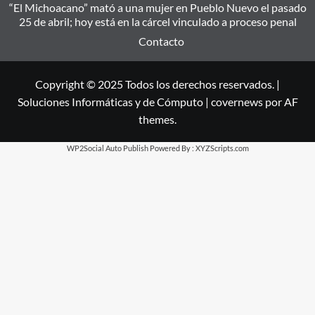
“El Michoacano” mató a una mujer en Pueblo Nuevo el pasado
25 de abril; hoy está en la cárcel vinculado a proceso penal
Contacto
Copyright © 2025 Todos los derechos reservados. |
Soluciones Informáticas y de Cómputo
|
covernews
por AF
themes.
WP2Social Auto Publish
Powered By :
XYZScripts.com