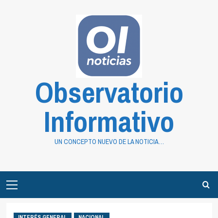
Saltar
al
contenido
Observatorio
Informativo
UN CONCEPTO NUEVO DE LA NOTICIA…
Primary
Menu
INTERÉS GENERAL
NACIONAL