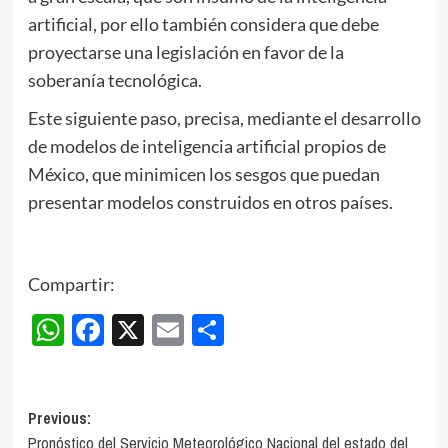
artificial, por ello también considera que debe
proyectarse una legislación en favor de la
soberanía tecnológica.
Este siguiente paso, precisa, mediante el desarrollo
de modelos de inteligencia artificial propios de
México, que minimicen los sesgos que puedan
presentar modelos construidos en otros países.
Compartir:
WhatsApp
Facebook
X
Email
Compartir
Post
Previous:
Pronóstico del Servicio Meteorológico Nacional del estado del