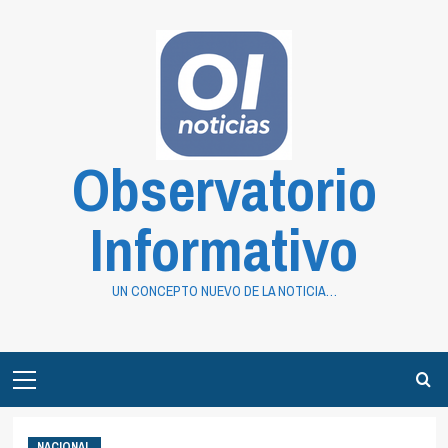
Saltar
al
contenido
Observatorio
Informativo
UN CONCEPTO NUEVO DE LA NOTICIA…
Primary
Menu
NACIONAL