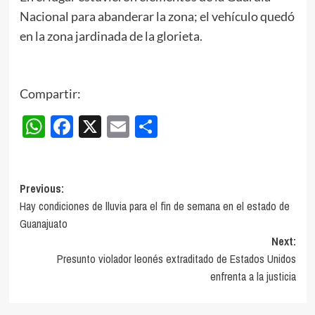
Nacional para abanderar la zona; el vehículo quedó
en la zona jardinada de la glorieta.
Compartir:
WhatsApp
Facebook
X
Email
Compartir
Post
Previous:
Hay condiciones de lluvia para el fin de semana en el estado de
navigation
Guanajuato
Next:
Presunto violador leonés extraditado de Estados Unidos
enfrenta a la justicia