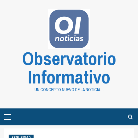
Saltar
al
contenido
Observatorio
Informativo
UN CONCEPTO NUEVO DE LA NOTICIA…
Primary
Menu
SEGURIDAD