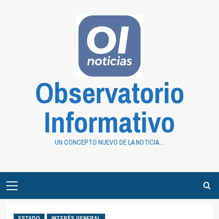
Saltar
al
contenido
Observatorio
Informativo
UN CONCEPTO NUEVO DE LA NOTICIA…
Primary
Menu
ESTADO
INTERÉS GENERAL