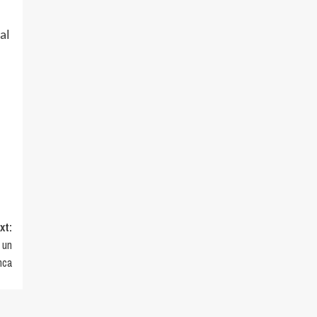
ual
xt:
 un
nca