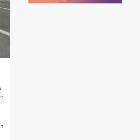
s-
ue
en