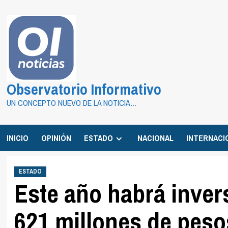
Saltar
al
contenido
Observatorio Informativo
UN CONCEPTO NUEVO DE LA NOTICIA…
INICIO
OPINIÓN
ESTADO
NACIONAL
INTERNACI
ESTADO
Este año habrá inver
621 millones de peso