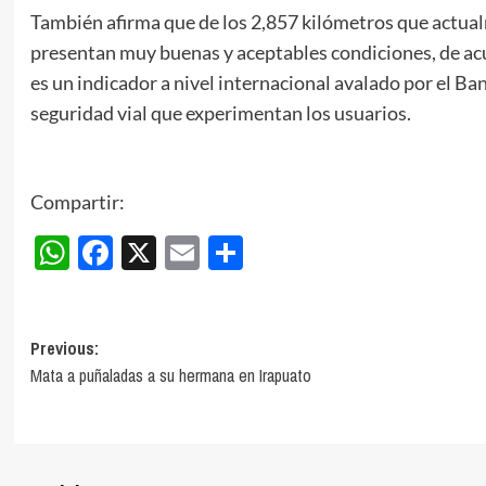
También afirma que de los 2,857 kilómetros que actual
presentan muy buenas y aceptables condiciones, de ac
es un indicador a nivel internacional avalado por el Ban
seguridad vial que experimentan los usuarios.
Compartir:
WhatsApp
Facebook
X
Email
Compartir
Post
Previous:
Mata a puñaladas a su hermana en Irapuato
navigation