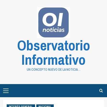
Saltar
al
contenido
Observatorio
Informativo
UN CONCEPTO NUEVO DE LA NOTICIA…
Primary
Menu
INTERÉS GENERAL
NACIONAL