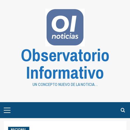
Saltar
al
contenido
Observatorio
Informativo
UN CONCEPTO NUEVO DE LA NOTICIA…
Primary
Menu
NACIONAL