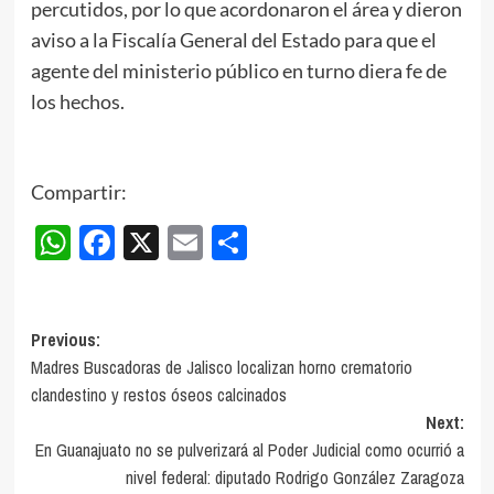
percutidos, por lo que acordonaron el área y dieron
aviso a la Fiscalía General del Estado para que el
agente del ministerio público en turno diera fe de
los hechos.
Compartir:
WhatsApp
Facebook
X
Email
Compartir
Post
Previous:
Madres Buscadoras de Jalisco localizan horno crematorio
navigation
clandestino y restos óseos calcinados
Next:
En Guanajuato no se pulverizará al Poder Judicial como ocurrió a
nivel federal: diputado Rodrigo González Zaragoza