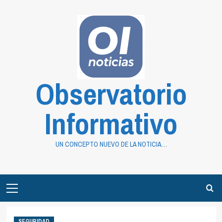
Saltar
al
contenido
Observatorio
Informativo
UN CONCEPTO NUEVO DE LA NOTICIA…
Primary
Menu
SEGURIDAD