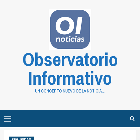
Saltar
al
contenido
Observatorio
Informativo
UN CONCEPTO NUEVO DE LA NOTICIA…
Primary
Menu
SEGURIDAD