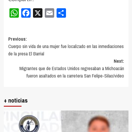
WhatsApp
Facebook
X
Email
Compartir
Post
Previous:
Cuerpo sin vida de una mujer fue localizado en las inmediaciones
navigation
de la presa El Barrial
Next:
Migrantes que de Estados Unidos regresaban a Michoacán
fueron asaltados en la carretera San Felipe-Silao/video
+ noticias