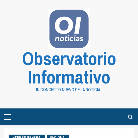
Saltar
al
contenido
Observatorio
Informativo
UN CONCEPTO NUEVO DE LA NOTICIA…
Primary
Menu
INTERÉS GENERAL
NACIONAL