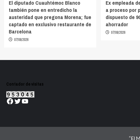
El diputado Cuauhtémoc Blanco
Ex empleada de
también pone en entredicho la
a proceso por 
austeridad que pregona Morena; fue
dispuesto de 9
captado en exclusivo restaurante de
ahorrador
Barcelona
07/08/2026
07/08/2026
Contador de visitas
Facebook
Twitter
YouTube
“El M