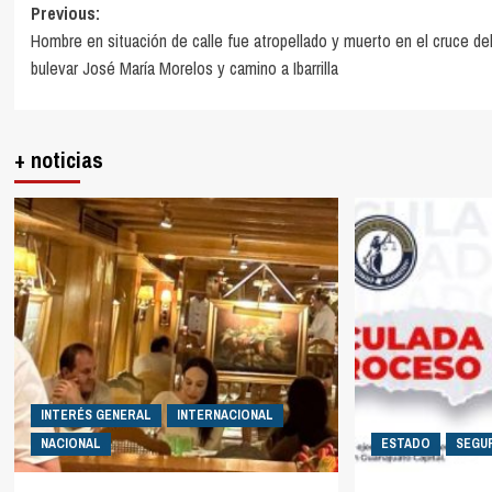
Post
Previous:
Hombre en situación de calle fue atropellado y muerto en el cruce de
navigation
bulevar José María Morelos y camino a Ibarrilla
+ noticias
INTERÉS GENERAL
INTERNACIONAL
NACIONAL
ESTADO
SEGU