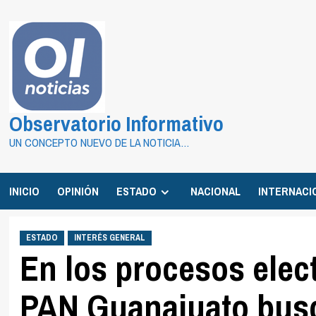
Saltar
al
contenido
Observatorio Informativo
UN CONCEPTO NUEVO DE LA NOTICIA…
INICIO
OPINIÓN
ESTADO
NACIONAL
INTERNACI
ESTADO
INTERÉS GENERAL
En los procesos elec
PAN Guanajuato busc