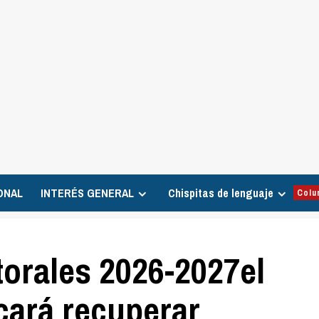
ONAL
INTERÉS GENERAL
Chispitas de lenguaje
Colu
torales 2026-2027el
ará recuperar