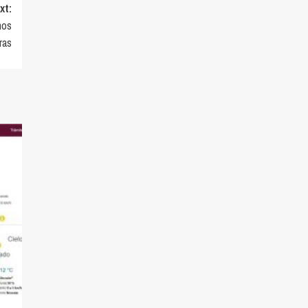
xt:
nos
ras