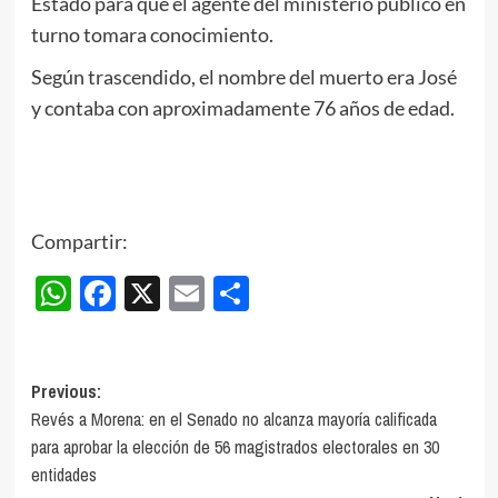
Estado para que el agente del ministerio público en
turno tomara conocimiento.
Según trascendido, el nombre del muerto era José
y contaba con aproximadamente 76 años de edad.
Compartir:
WhatsApp
Facebook
X
Email
Compartir
Post
Previous:
Revés a Morena: en el Senado no alcanza mayoría calificada
navigation
para aprobar la elección de 56 magistrados electorales en 30
entidades