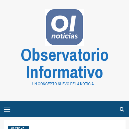
Saltar
al
contenido
Observatorio
Informativo
UN CONCEPTO NUEVO DE LA NOTICIA…
Primary
Menu
NACIONAL