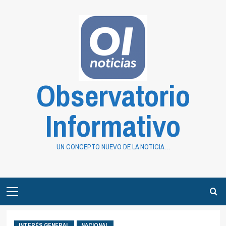
Saltar
al
contenido
Observatorio
Informativo
UN CONCEPTO NUEVO DE LA NOTICIA…
Primary
Menu
INTERÉS GENERAL
NACIONAL