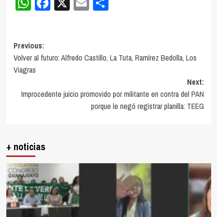
WhatsApp
Facebook
X
Email
Compartir
Post
Previous:
Volver al futuro: Alfredo Castillo, La Tuta, Ramírez Bedolla, Los
navigation
Viagras
Next:
Improcedente juicio promovido por militante en contra del PAN
porque le negó registrar planilla: TEEG
+ noticias