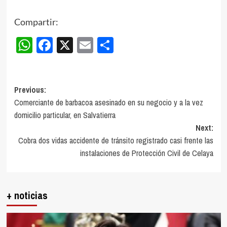
Compartir:
WhatsApp
Facebook
X
Email
Compartir
Post
Previous:
Comerciante de barbacoa asesinado en su negocio y a la vez
navigation
domicilio particular, en Salvatierra
Next:
Cobra dos vidas accidente de tránsito registrado casi frente las
instalaciones de Protección Civil de Celaya
+ noticias