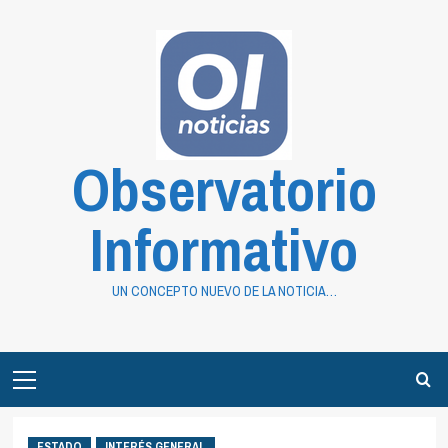
Saltar
al
contenido
Observatorio
Informativo
UN CONCEPTO NUEVO DE LA NOTICIA…
Primary
Menu
ESTADO
INTERÉS GENERAL