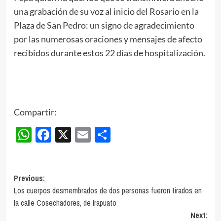
una grabación de su voz al inicio del Rosario en la
Plaza de San Pedro: un signo de agradecimiento
por las numerosas oraciones y mensajes de afecto
recibidos durante estos 22 días de hospitalización.
Compartir:
WhatsApp
Facebook
X
Email
Compartir
Post
Previous:
Los cuerpos desmembrados de dos personas fueron tirados en
navigation
la calle Cosechadores, de Irapuato
Next: