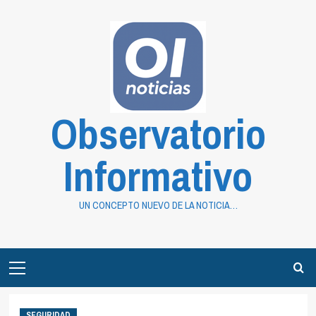
Saltar
al
contenido
Observatorio
Informativo
UN CONCEPTO NUEVO DE LA NOTICIA…
Primary
Menu
SEGURIDAD