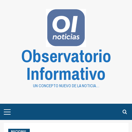
Saltar
al
contenido
Observatorio
Informativo
UN CONCEPTO NUEVO DE LA NOTICIA…
Primary
Menu
NACIONAL