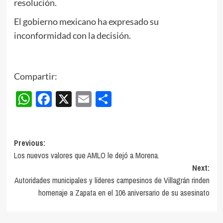
resolución.
El gobierno mexicano ha expresado su
inconformidad con la decisión.
Compartir:
WhatsApp
Facebook
X
Email
Compartir
Post
Previous:
Los nuevos valores que AMLO le dejó a Morena.
navigation
Next:
Autoridades municipales y líderes campesinos de Villagrán rinden
homenaje a Zapata en el 106 aniversario de su asesinato