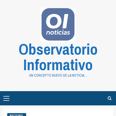
Saltar
al
contenido
Observatorio
Informativo
UN CONCEPTO NUEVO DE LA NOTICIA…
Primary
Menu
NACIONAL