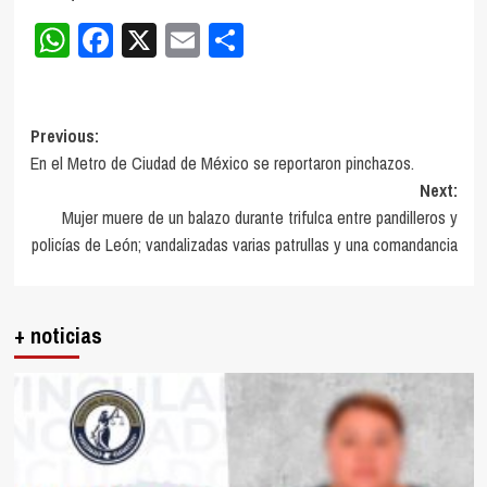
WhatsApp
Facebook
X
Email
Compartir
Post
Previous:
En el Metro de Ciudad de México se reportaron pinchazos.
navigation
Next:
Mujer muere de un balazo durante trifulca entre pandilleros y
policías de León; vandalizadas varias patrullas y una comandancia
+ noticias