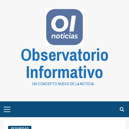
Saltar
al
contenido
Observatorio
Informativo
UN CONCEPTO NUEVO DE LA NOTICIA…
Primary
Menu
SEGURIDAD