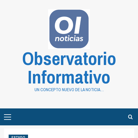
Saltar
al
contenido
Observatorio
Informativo
UN CONCEPTO NUEVO DE LA NOTICIA…
Primary
Menu
ESTADO