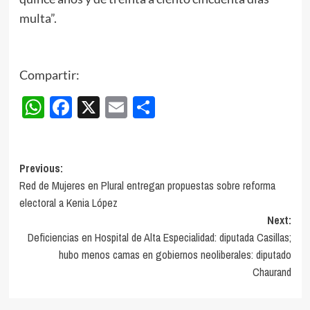
multa”.
Compartir:
WhatsApp
Facebook
X
Email
Compartir
Post
Previous:
Red de Mujeres en Plural entregan propuestas sobre reforma
navigation
electoral a Kenia López
Next:
Deficiencias en Hospital de Alta Especialidad: diputada Casillas;
hubo menos camas en gobiernos neoliberales: diputado
Chaurand