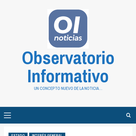
Saltar
al
contenido
Observatorio
Informativo
UN CONCEPTO NUEVO DE LA NOTICIA…
Primary
Menu
ESTADO
INTERÉS GENERAL