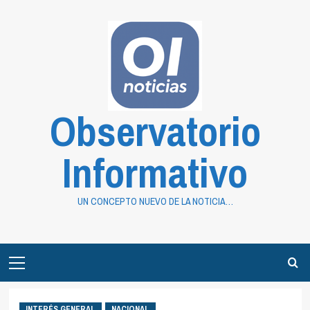
Saltar
al
contenido
Observatorio
Informativo
UN CONCEPTO NUEVO DE LA NOTICIA…
Primary
Menu
INTERÉS GENERAL
NACIONAL