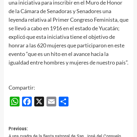
una iniciativa para inscribir en el Muro de Honor
de la Cámara de Senadoras y Senadores una
leyenda relativa al Primer Congreso Feminista, que
se llevó a cabo en 1916 en el estado de Yucatán;
explicó que esta iniciativa tiene el objetivo de
honrar a las 620 mujeres que participaron en este
evento “que es un hito en el avance hacia la
igualdad entre hombres y mujeres de nuestro país”.
Compartir:
WhatsApp
Facebook
X
Email
Compartir
Post
Previous:
A una cuadra de la fiesta patronal de San José del Consuelo