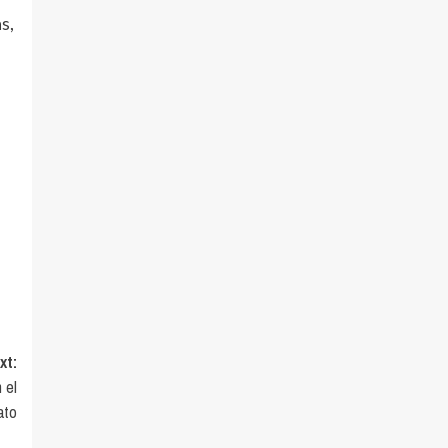
s,
xt:
 el
ato