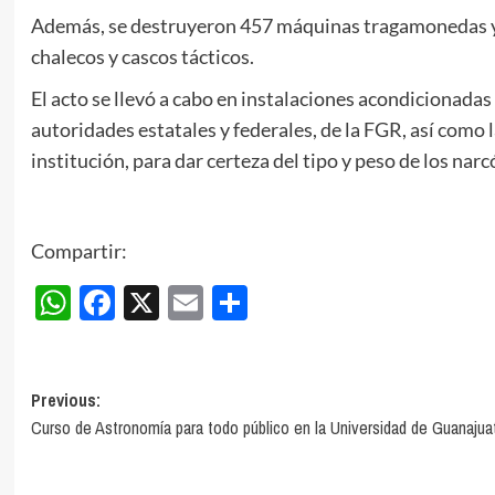
Además, se destruyeron 457 máquinas tragamonedas y 4
chalecos y cascos tácticos.
El acto se llevó a cabo en instalaciones acondicionadas 
autoridades estatales y federales, de la FGR, así como 
institución, para dar certeza del tipo y peso de los narc
Compartir:
WhatsApp
Facebook
X
Email
Compartir
Post
Previous:
Curso de Astronomía para todo público en la Universidad de Guanajua
navigation