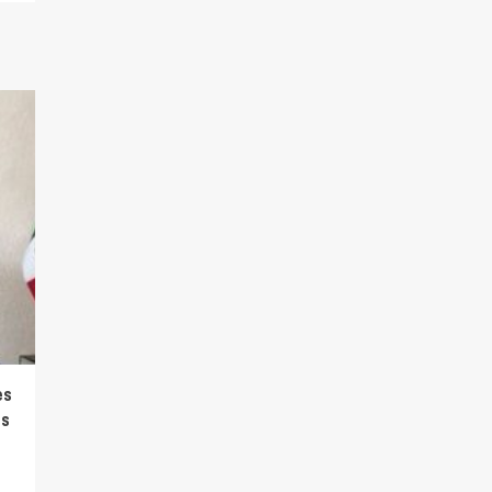
es
es