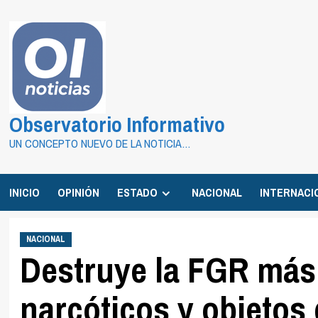
Saltar
al
contenido
Observatorio Informativo
UN CONCEPTO NUEVO DE LA NOTICIA…
INICIO
OPINIÓN
ESTADO
NACIONAL
INTERNACI
NACIONAL
Destruye la FGR más
narcóticos y objetos 