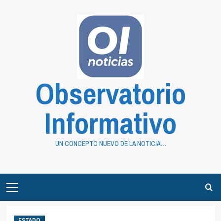
Saltar
al
contenido
Observatorio
Informativo
UN CONCEPTO NUEVO DE LA NOTICIA…
Primary
Menu
ESTADO