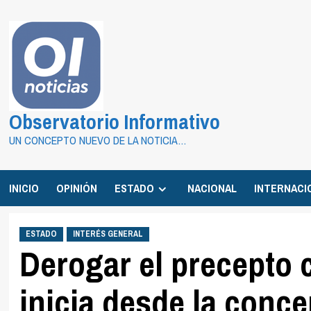
Saltar
al
contenido
Observatorio Informativo
UN CONCEPTO NUEVO DE LA NOTICIA…
INICIO
OPINIÓN
ESTADO
NACIONAL
INTERNACI
ESTADO
INTERÉS GENERAL
Derogar el precepto c
inicia desde la conc