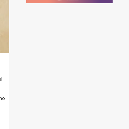
el
ano