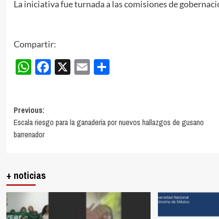
La iniciativa fue turnada a las comisiones de gobernació
Compartir:
WhatsApp
Facebook
X
Email
Compartir
Post
Previous:
Escala riesgo para la ganadería por nuevos hallazgos de gusano
navigation
barrenador
+ noticias