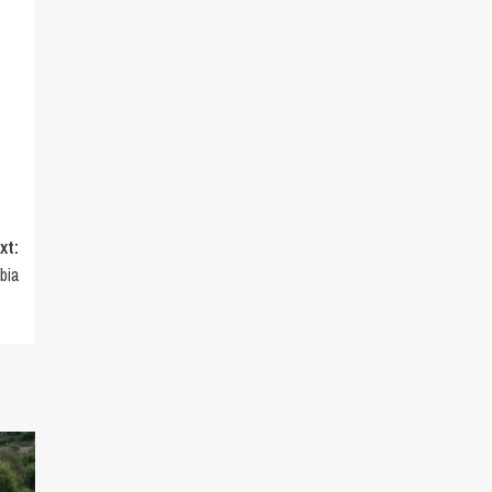
xt:
bia