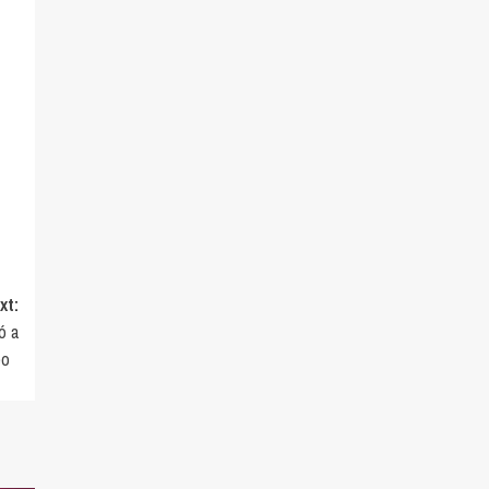
xt:
ó a
deo