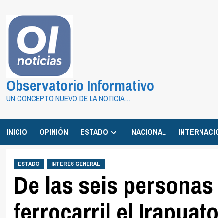
Saltar
al
contenido
Observatorio Informativo
UN CONCEPTO NUEVO DE LA NOTICIA…
INICIO
OPINIÓN
ESTADO
NACIONAL
INTERNACI
ESTADO
INTERÉS GENERAL
De las seis personas
ferrocarril el Irapua