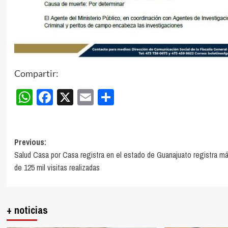
Compartir:
WhatsApp
Facebook
X
Email
Compartir
Post
Previous:
Salud Casa por Casa registra en el estado de Guanajuato registra m
navigation
de 125 mil visitas realizadas
+ noticias