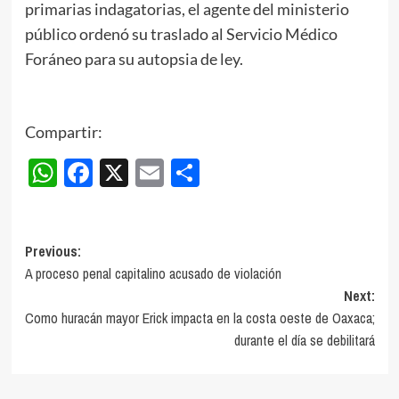
primarias indagatorias, el agente del ministerio
público ordenó su traslado al Servicio Médico
Foráneo para su autopsia de ley.
Compartir:
WhatsApp
Facebook
X
Email
Compartir
Post
Previous:
A proceso penal capitalino acusado de violación
navigation
Next:
Como huracán mayor Erick impacta en la costa oeste de Oaxaca;
durante el día se debilitará