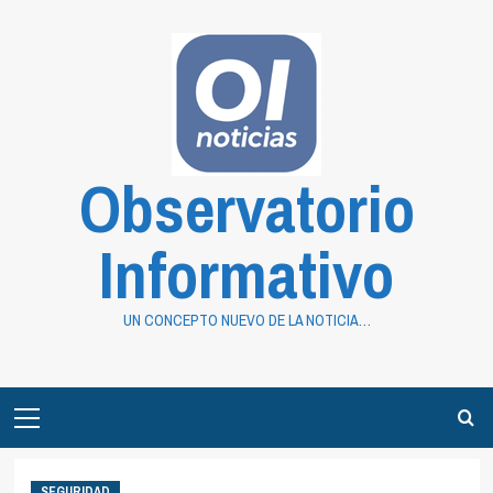
Saltar
al
contenido
Observatorio
Informativo
UN CONCEPTO NUEVO DE LA NOTICIA…
Primary
Menu
SEGURIDAD