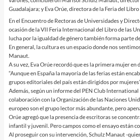
Guadalajara; y Eva Orúe, directora de la Feria del Libr
En el Encuentro de Rectoras de Universidades y Direct
ocasión de la VII Feria Internacional del Libro de las U
lucha por la igualdad de género también forma parte de
En general, la cultura es un espacio donde nos sentim
Manaut.
A su vez, Eva Orúe recordó que es la primera mujer en d
“Aunque en España la mayoría de las ferias están enca
grupos editoriales del país están dirigidos por mujeres”
Además, según un informe del PEN Club International (
colaboración con la Organización de las Naciones Unidas
europeo son el grupo lector más abundante, pero apenas 
Orúe agregó que la presencia de escritoras se concent
infantil y juvenil. Pero campos como el ensayo están c
Al proseguir con su intervención, Schulz Manaut -quien