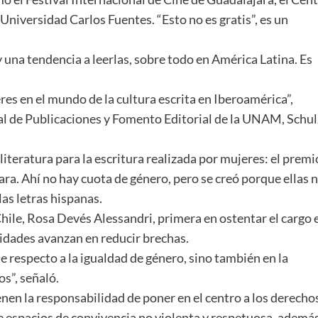
 Universidad Carlos Fuentes. “Esto no es gratis”, es un
 una tendencia a leerlas, sobre todo en América Latina. Es
res en el mundo de la cultura escrita en Iberoamérica”,
l de Publicaciones y Fomento Editorial de la UNAM, Schul
eratura para la escritura realizada por mujeres: el premi
ara. Ahí no hay cuota de género, pero se creó porque ellas 
las letras hispanas.
 Chile, Rosa Devés Alessandri, primera en ostentar el cargo 
rsidades avanzan en reducir brechas.
e respecto a la igualdad de género, sino también en la
os”, señaló.
enen la responsabilidad de poner en el centro a los derecho
 espacios de convivencia no violenta y respetuosa, ademá