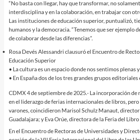
“No basta con llegar, hay que transformar, no solament
interdisciplina y en la colaboración, en trabajar con otr
Las instituciones de educación superior, puntualizó, ti
humanos y la democracia. “Tenemos que ser ejemplo de
de colaborar desde las diferencias”.
Rosa Devés Alessandri clausuró el Encuentro de Rector
Educación Superior
• La cultura es un espacio donde nos sentimos plenas 
• En España dos de los tres grandes grupos editoriales 
CDMX 4 de septiembre de 2025.- La incorporación de 
en el liderazgo de ferias internacionales de libros, pero
varones, coincidieron Marisol Schulz Manaut, directora 
Guadalajara; y Eva Orúe, directora de la Feria del Libr
En el Encuentro de Rectoras de Universidades y Direct
ocasión de la VII Feria Internacional del Libro de las U