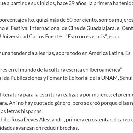
e a partir de sus inicios, hace 39 años, la primera ha tenid
 porcentaje alto, quizá más de 80 por ciento, somos mujere
 el Festival Internacional de Cine de Guadalajara, el Cen
 Universidad Carlos Fuentes. “Esto no es gratis”, es un
 una tendencia a leerlas, sobre todo en América Latina. Es
res en el mundo de la cultura escrita en Iberoamérica”,
l de Publicaciones y Fomento Editorial de la UNAM, Schul
eratura para la escritura realizada por mujeres: el premi
ara. Ahí no hay cuota de género, pero se creó porque ellas 
las letras hispanas.
 Chile, Rosa Devés Alessandri, primera en ostentar el cargo 
rsidades avanzan en reducir brechas.