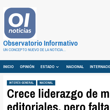
Saltar
al
contenido
Observatorio Informativo
UN CONCEPTO NUEVO DE LA NOTICIA…
INICIO
OPINIÓN
ESTADO
NACIONAL
INTERNACI
INTERÉS GENERAL
NACIONAL
Crece liderazgo de m
editoriales, pero falt