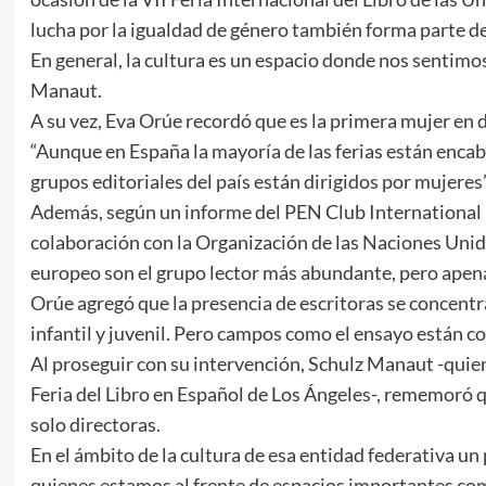
lucha por la igualdad de género también forma parte de
En general, la cultura es un espacio donde nos sentim
Manaut.
A su vez, Eva Orúe recordó que es la primera mujer en d
“Aunque en España la mayoría de las ferias están enca
grupos editoriales del país están dirigidos por mujeres”
Además, según un informe del PEN Club International (
colaboración con la Organización de las Naciones Unidas
europeo son el grupo lector más abundante, pero apenas 
Orúe agregó que la presencia de escritoras se concent
infantil y juvenil. Pero campos como el ensayo están c
Al proseguir con su intervención, Schulz Manaut -quien
Feria del Libro en Español de Los Ángeles-, rememoró qu
solo directoras.
En el ámbito de la cultura de esa entidad federativa un
quienes estamos al frente de espacios importantes como