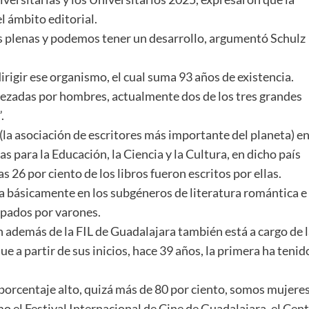
l ámbito editorial.
os plenas y podemos tener un desarrollo, argumentó Schulz
irigir ese organismo, el cual suma 93 años de existencia.
bezadas por hombres, actualmente dos de los tres grandes
.
la asociación de escritores más importante del planeta) e
 para la Educación, la Ciencia y la Cultura, en dicho país
26 por ciento de los libros fueron escritos por ellas.
ra básicamente en los subgéneros de literatura romántica e
opados por varones.
 además de la FIL de Guadalajara también está a cargo de l
e a partir de sus inicios, hace 39 años, la primera ha tenid
 porcentaje alto, quizá más de 80 por ciento, somos mujere
 el Festival Internacional de Cine de Guadalajara, el Cen