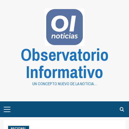
Saltar
al
contenido
Observatorio
Informativo
UN CONCEPTO NUEVO DE LA NOTICIA…
Primary
Menu
NACIONAL