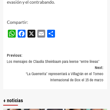
evasión y el contrabando.
Compartir:
WhatsApp
Facebook
X
Email
Compartir
Post
Previous:
Los mensajes de Claudia Sheinbaum para leerse “entre líneas”
navigation
Next:
“La Guerrerita” representará a Villagrán en el Torneo
Internacional de Box el 15 de marzo
+ noticias