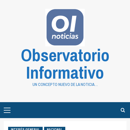
Saltar
al
contenido
Observatorio
Informativo
UN CONCEPTO NUEVO DE LA NOTICIA…
Primary
Menu
INTERÉS GENERAL
NACIONAL