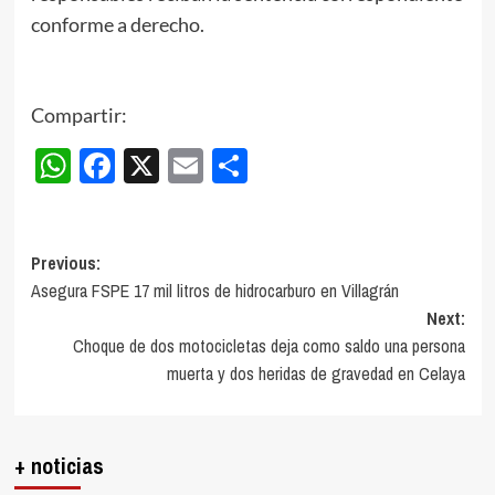
conforme a derecho.
Compartir:
WhatsApp
Facebook
X
Email
Compartir
Post
Previous:
Asegura FSPE 17 mil litros de hidrocarburo en Villagrán
navigation
Next:
Choque de dos motocicletas deja como saldo una persona
muerta y dos heridas de gravedad en Celaya
+ noticias