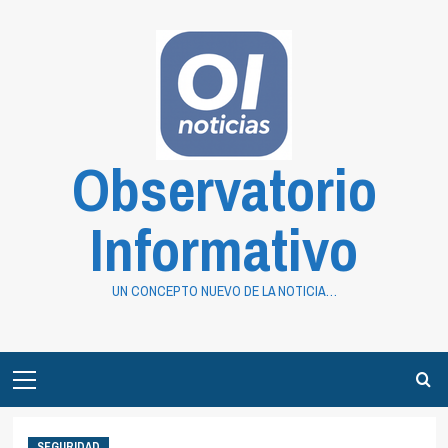
Saltar
al
contenido
Observatorio
Informativo
UN CONCEPTO NUEVO DE LA NOTICIA…
Primary
Menu
SEGURIDAD