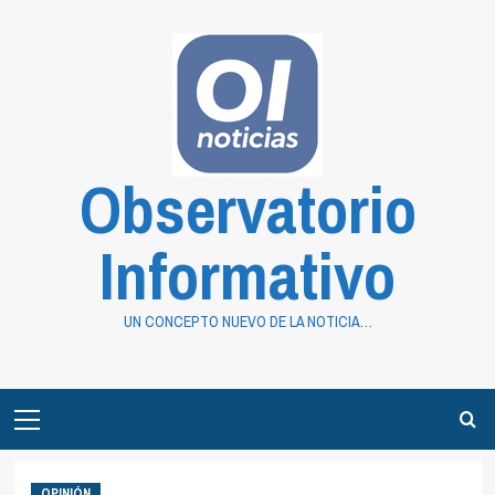
Saltar
al
contenido
Observatorio
Informativo
UN CONCEPTO NUEVO DE LA NOTICIA…
Primary
Menu
OPINIÓN