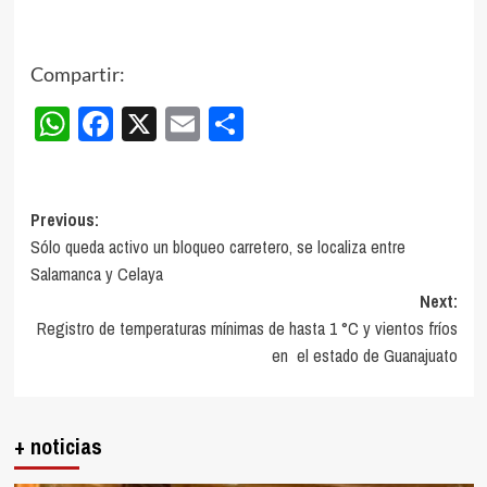
Compartir:
WhatsApp
Facebook
X
Email
Compartir
Post
Previous:
Sólo queda activo un bloqueo carretero, se localiza entre
navigation
Salamanca y Celaya
Next:
Registro de temperaturas mínimas de hasta 1 °C y vientos fríos
en el estado de Guanajuato
+ noticias