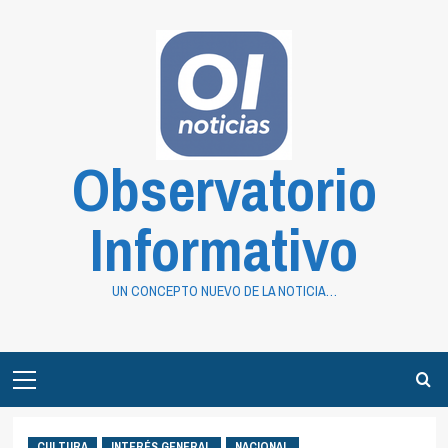
Saltar
al
contenido
Observatorio
Informativo
UN CONCEPTO NUEVO DE LA NOTICIA…
Primary
Menu
CULTURA
INTERÉS GENERAL
NACIONAL