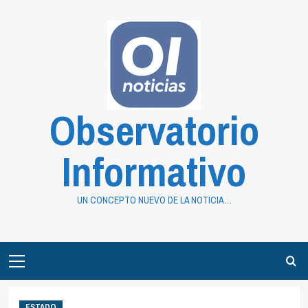
Saltar
al
contenido
Observatorio
Informativo
UN CONCEPTO NUEVO DE LA NOTICIA…
Primary
Menu
ESTADO