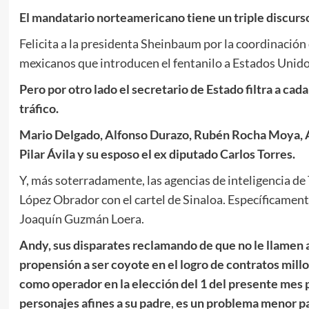
El mandatario norteamericano tiene un triple discurs
Felicita a la presidenta Sheinbaum por la coordinación 
mexicanos que introducen el fentanilo a Estados Unido
Pero por otro lado el secretario de Estado filtra a cada
tráfico.
Mario Delgado, Alfonso Durazo, Rubén Rocha Moya, A
Pilar Ávila y su esposo el ex diputado Carlos Torres.
Y, más soterradamente, las agencias de inteligencia d
López Obrador con el cartel de Sinaloa. Específicamente
Joaquín Guzmán Loera.
Andy, sus disparates reclamando de que no le llamen a
propensión a ser coyote en el logro de contratos mill
como operador en la elección del 1 del presente mes p
personajes afines a su padre
,
es un problema menor pa