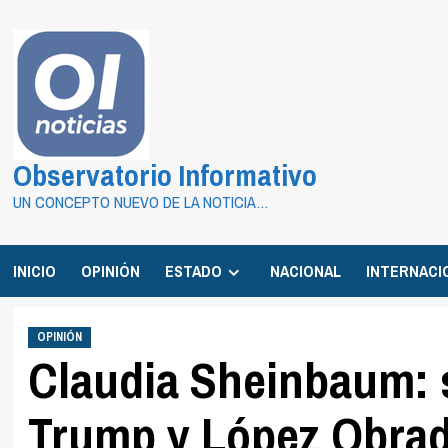
Saltar
al
contenido
Observatorio Informativo
UN CONCEPTO NUEVO DE LA NOTICIA…
INICIO
OPINIÓN
ESTADO
NACIONAL
INTERNACI
OPINIÓN
Claudia Sheinbaum: 
Trump y López Obra