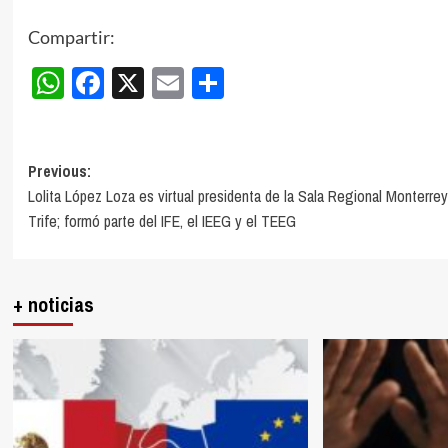
Compartir:
WhatsApp
Facebook
X
Email
Compartir
Post
Previous:
Lolita López Loza es virtual presidenta de la Sala Regional Monterrey
navigation
Trife; formó parte del IFE, el IEEG y el TEEG
+ noticias