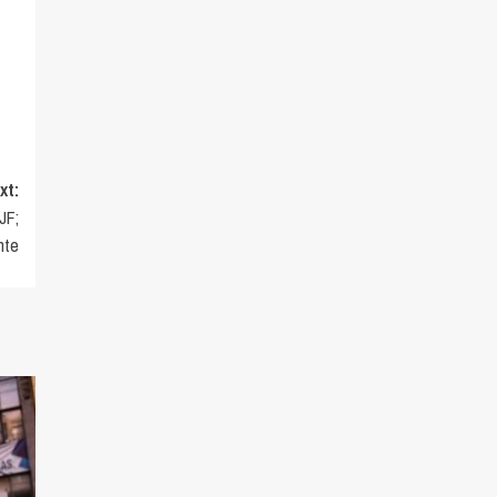
xt:
JF;
nte