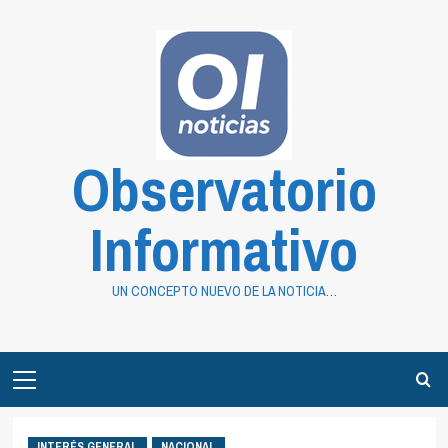
Saltar
al
contenido
Observatorio
Informativo
UN CONCEPTO NUEVO DE LA NOTICIA…
Primary
Menu
INTERÉS GENERAL
NACIONAL