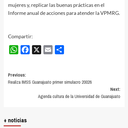
mujeres y, replicar las buenas prácticas en el
Informe anual de acciones para atender la VPMRG.
Compartir:
WhatsApp
Facebook
X
Email
Compartir
Post
Previous:
Realiza IMSS Guanajuato primer simulacro 20026
navigation
Next:
Agenda cultura de la Universidad de Guanajuato
+ noticias