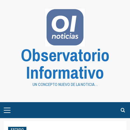
Saltar
al
contenido
Observatorio
Informativo
UN CONCEPTO NUEVO DE LA NOTICIA…
Primary
Menu
ESTADO