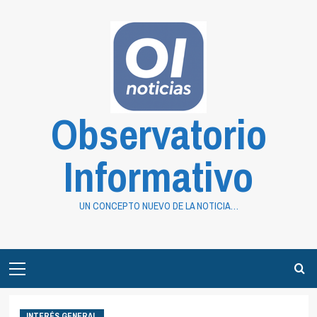
Saltar
al
contenido
Observatorio
Informativo
UN CONCEPTO NUEVO DE LA NOTICIA…
Primary
Menu
INTERÉS GENERAL