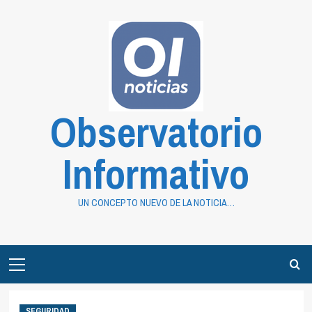
Saltar
al
contenido
Observatorio
Informativo
UN CONCEPTO NUEVO DE LA NOTICIA…
Primary
Menu
SEGURIDAD