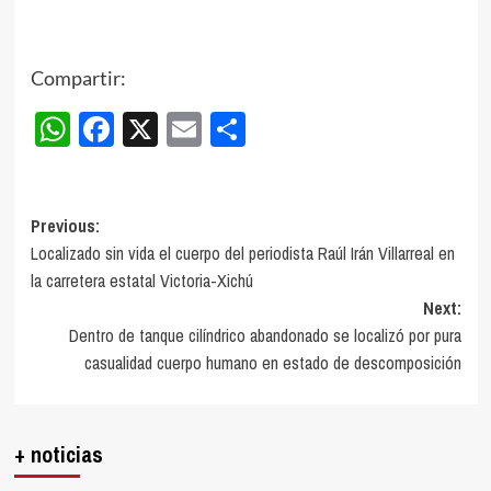
Compartir:
WhatsApp
Facebook
X
Email
Compartir
Post
Previous:
Localizado sin vida el cuerpo del periodista Raúl Irán Villarreal en
navigation
la carretera estatal Victoria-Xichú
Next:
Dentro de tanque cilíndrico abandonado se localizó por pura
casualidad cuerpo humano en estado de descomposición
+ noticias