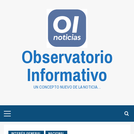
Saltar
al
contenido
Observatorio
Informativo
UN CONCEPTO NUEVO DE LA NOTICIA…
Primary
Menu
INTERÉS GENERAL
NACIONAL