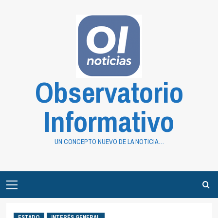
Saltar
al
contenido
Observatorio
Informativo
UN CONCEPTO NUEVO DE LA NOTICIA…
Primary
Menu
ESTADO
INTERÉS GENERAL