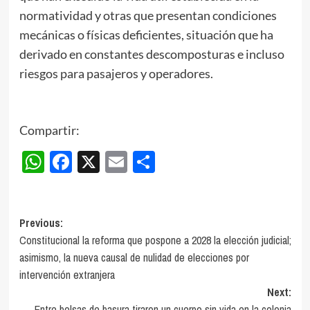
normatividad y otras que presentan condiciones
mecánicas o físicas deficientes, situación que ha
derivado en constantes descomposturas e incluso
riesgos para pasajeros y operadores.
Compartir:
WhatsApp
Facebook
X
Email
Compartir
Post
Previous:
Constitucional la reforma que pospone a 2028 la elección judicial;
navigation
asimismo, la nueva causal de nulidad de elecciones por
intervención extranjera
Next:
Entre bolsas de basura tiraron un cuerpo sin vida en la colonia