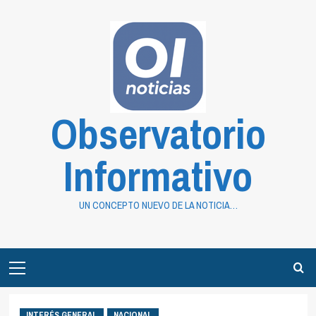
Saltar
al
contenido
Observatorio
Informativo
UN CONCEPTO NUEVO DE LA NOTICIA…
Primary
Menu
INTERÉS GENERAL
NACIONAL